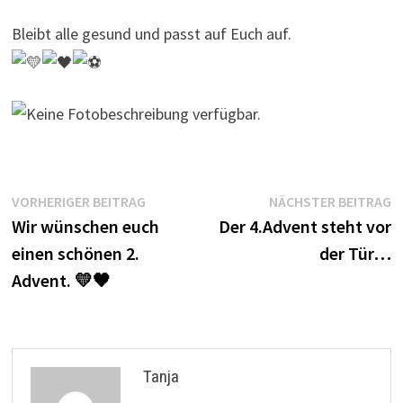
Bleibt alle gesund und passt auf Euch auf.
Beitragsnavigation
Vorheriger
N
VORHERIGER BEITRAG
NÄCHSTER BEITRAG
Beitrag:
B
Wir wünschen euch
Der 4.Advent steht vor
einen schönen 2.
der Tür…
Advent. 💛🖤
Tanja