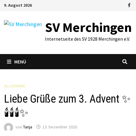
Zum
9. August 2026
Inhalt
springen
SV Merchingen
Internetseite des SV 1928 Merchingen e.V.
MENÜ
ALLGEMEIN
Liebe Grüße zum 3. Advent ✨
🕯️🕯️🕯️✨
von
Tanja
13. Dezember 2020