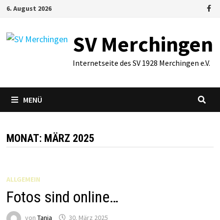
Zum
6. August 2026
Inhalt
springen
SV Merchingen
Internetseite des SV 1928 Merchingen e.V.
MENÜ
MONAT:
MÄRZ 2025
ALLGEMEIN
Fotos sind online…
von
Tanja
30. März 2025