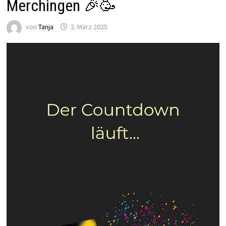
Merchingen 🎉🥳
von
Tanja
2. März 2025