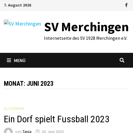
Zum
7. August 2026
Inhalt
springen
SV Merchingen
Internetseite des SV 1928 Merchingen e.V.
MENÜ
MONAT:
JUNI 2023
ALLGEMEIN
Ein Dorf spielt Fussball 2023
von
Tanja
26. Juni 2023