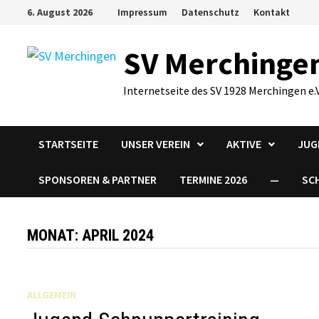
Zum
6. August 2026
Impressum
Datenschutz
Kontakt
Inhalt
springen
SV Merchinge
Internetseite des SV 1928 Merchingen e.V
STARTSEITE
UNSER VEREIN
AKTIVE
JUG
SPONSOREN & PARTNER
TERMINE 2026
—
SC
MONAT:
APRIL 2024
ALLGEMEIN