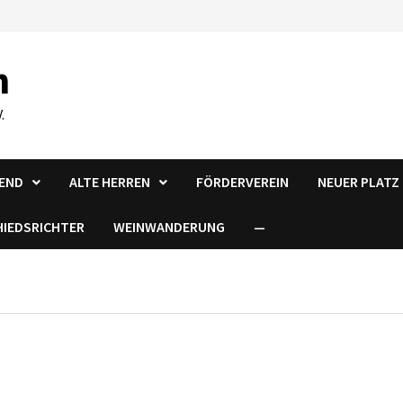
n
.
END
ALTE HERREN
FÖRDERVEREIN
NEUER PLATZ 
HIEDSRICHTER
WEINWANDERUNG
—