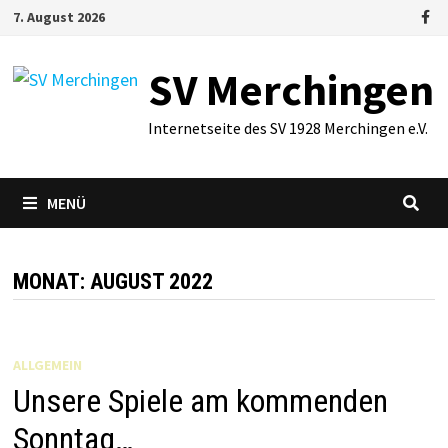
Zum
7. August 2026
Inhalt
springen
SV Merchingen
Internetseite des SV 1928 Merchingen e.V.
MENÜ
MONAT:
AUGUST 2022
ALLGEMEIN
Unsere Spiele am kommenden
Sonntag…