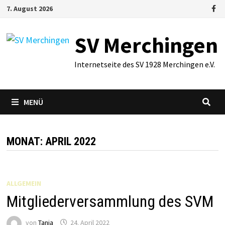
Zum
7. August 2026
Inhalt
springen
SV Merchingen
Internetseite des SV 1928 Merchingen e.V.
MENÜ
MONAT:
APRIL 2022
ALLGEMEIN
Mitgliederversammlung des SVM
von
Tanja
24. April 2022