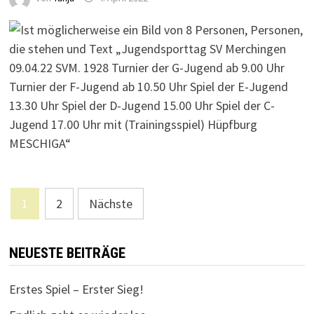
Seitennummerierung
1
2
Nächste
der
Beiträge
NEUESTE BEITRÄGE
Erstes Spiel – Erster Sieg!